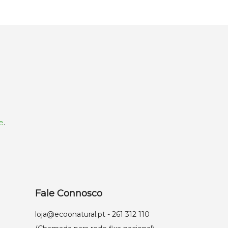
e
.
Fale Connosco
loja@ecoonatural.pt
- 261 312 110