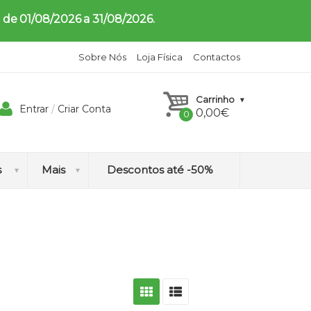
 de 01/08/2026 a 31/08/2026.
Sobre Nós
Loja Física
Contactos
Carrinho
Entrar
/
Criar Conta
0,00
€
s
Mais
Descontos até -50%
H
o
m
e
o
p