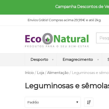
Campanha Descontos de Verã
Envios Grátis! Compras acima 29,99€ e até 2kg.
Desporto
Emagrecimento
Início
/
Loja
/
Alimentação
/ Leguminosas e sêmo
A
A
A
A
B
Leguminosas e sêmola
m
u
u
n
l
i
m
m
t
o
n
e
e
i
q
o
n
n
c
u
Padrão
á
t
t
e
e