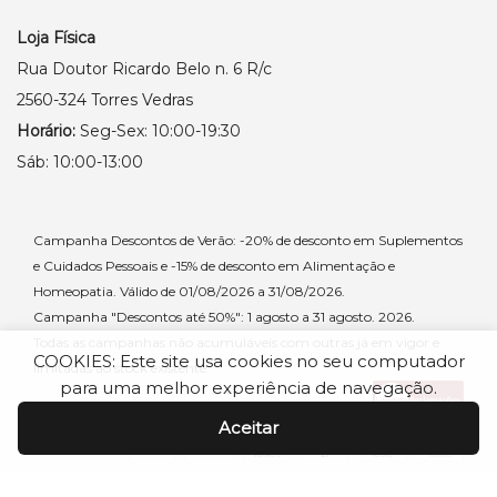
Loja Física
Rua Doutor Ricardo Belo n. 6 R/c
2560-324 Torres Vedras
Horário:
Seg-Sex: 10:00-19:30
Sáb: 10:00-13:00
Campanha Descontos de Verão: -20% de desconto em Suplementos
e Cuidados Pessoais e -15% de desconto em Alimentação e
Homeopatia. Válido de 01/08/2026 a 31/08/2026.
Campanha "Descontos até 50%": 1 agosto a 31 agosto. 2026.
Todas as campanhas não acumuláveis com outras já em vigor e
COOKIES: Este site usa cookies no seu computador
limitadas ao stock existente.
para uma melhor experiência de navegação.
Aceitar