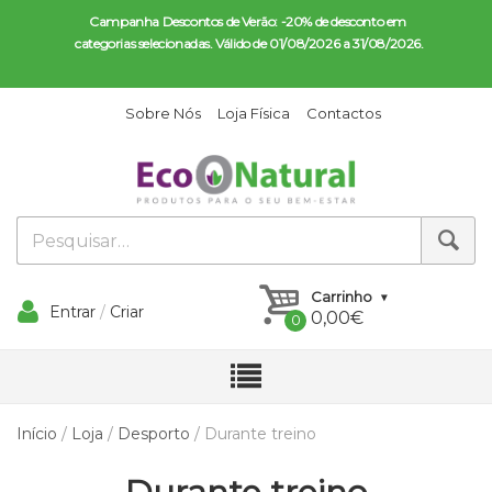
Campanha Descontos de Verão: -20% de desconto em 
categorias selecionadas. Válido de 01/08/2026 a 31/08/2026.
Sobre Nós
Loja Física
Contactos
Carrinho
Entrar
/
Criar
0,00
€
Conta
Início
/
Loja
/
Desporto
/ Durante treino