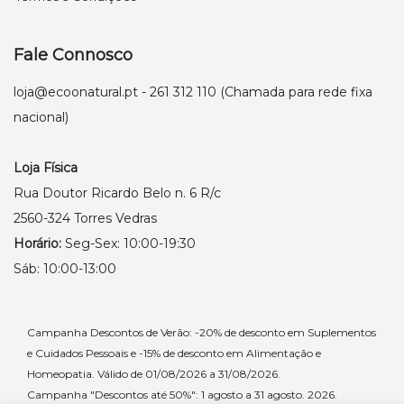
Fale Connosco
loja@ecoonatural.pt
- 261 312 110 (Chamada para rede fixa
nacional)
Loja Física
Rua Doutor Ricardo Belo n. 6 R/c
2560-324 Torres Vedras
Horário:
Seg-Sex: 10:00-19:30
Sáb: 10:00-13:00
Campanha Descontos de Verão: -20% de desconto em Suplementos
e Cuidados Pessoais e -15% de desconto em Alimentação e
Homeopatia. Válido de 01/08/2026 a 31/08/2026.
Campanha "Descontos até 50%": 1 agosto a 31 agosto. 2026.