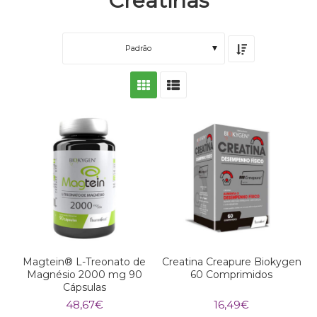
Creatinas
Padrão
Magtein® L-Treonato de
Creatina Creapure Biokygen
Magnésio 2000 mg 90
60 Comprimidos
Cápsulas
48,67
€
16,49
€