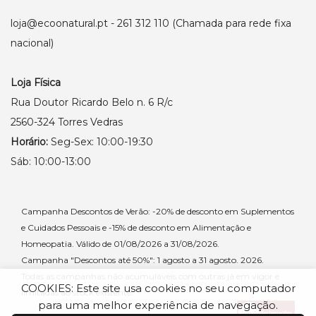
loja@ecoonatural.pt
- 261 312 110 (Chamada para rede fixa
nacional)
Loja Física
Rua Doutor Ricardo Belo n. 6 R/c
2560-324 Torres Vedras
Horário:
Seg-Sex: 10:00-19:30
Sáb: 10:00-13:00
Campanha Descontos de Verão: -20% de desconto em Suplementos
e Cuidados Pessoais e -15% de desconto em Alimentação e
Homeopatia. Válido de 01/08/2026 a 31/08/2026.
Campanha "Descontos até 50%": 1 agosto a 31 agosto. 2026.
Todas as campanhas não acumuláveis com outras já em vigor e
COOKIES: Este site usa cookies no seu computador
limitadas ao stock existente.
para uma melhor experiência de navegação.