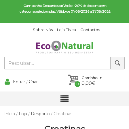
Campanha Descontos de Verão: -20% de desconto em 
categorias selecionadas. Válido de 01/08/2026 a 31/08/2026.
Sobre Nós
Loja Física
Contactos
Carrinho
Entrar
/
Criar
0,00
€
Conta
Início
/
Loja
/
Desporto
/ Creatinas