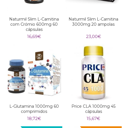
Naturmil Slim L-Carnitina
Naturmil Slim L-Carnitina
com Crómio 600mg 60
3000mg 20 ampolas
cápsulas
16,69
€
23,00
€
L-Glutamina 1000mg 60
Price CLA 1000mg 45
comprimidos
cápsulas
18,72
€
15,67
€