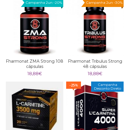
Campanha 2un -20%
Campanha 2un -30%
Fharmonat ZMA Strong 108
Fharmonat Tribulus Strong
cápsulas
48 cápsulas
18,88
€
18,88
€
25
Campanha
%
Desconto Direto