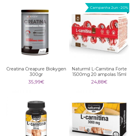
Campanha 2un -20%
Creatina Creapure Biokygen
Naturmil L-Carnitina Forte
300gr
1500mg 20 ampolas 15ml
35,99
€
24,88
€