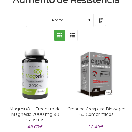
Aumento de Resistência
Padrão
Magtein® L-Treonato de
Creatina Creapure Biokygen
Magnésio 2000 mg 90
60 Comprimidos
Cápsulas
48,67
€
16,49
€