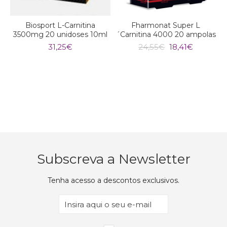
Biosport L-Carnitina
Fharmonat Super L
3500mg 20 unidoses 10ml
´Carnitina 4000 20 ampolas
O
O
31,25
€
24,55
€
18,41
€
preço
preço
original
atual
era:
é:
24,55€.
18,41€.
Subscreva a Newsletter
Tenha acesso a descontos exclusivos.
Email
(Obrigatório)