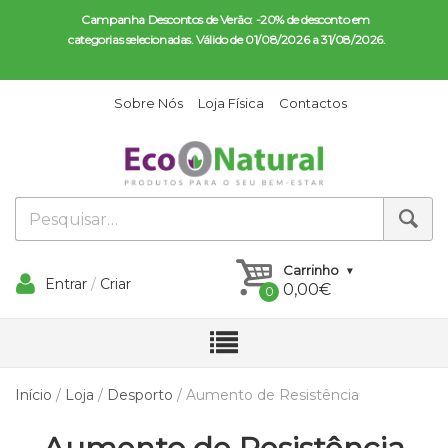
Campanha Descontos de Verão: -20% de desconto em 
categorias selecionadas. Válido de 01/08/2026 a 31/08/2026.
Sobre Nós
Loja Física
Contactos
Carrinho
Entrar
/
Criar
0,00
€
Conta
Início
/
Loja
/
Desporto
/ Aumento de Resistência