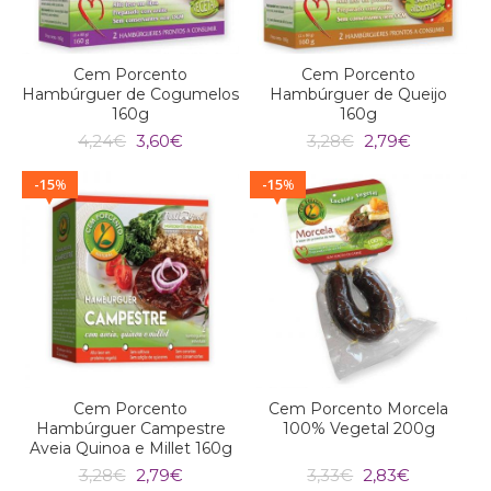
Cem Porcento
Cem Porcento
Hambúrguer de Cogumelos
Hambúrguer de Queijo
160g
160g
O
O
O
O
4,24
€
3,60
€
3,28
€
2,79
€
preço
preço
preço
preço
original
atual
original
atual
15
15
%
%
era:
é:
era:
é:
4,24€.
3,60€.
3,28€.
2,79€.
Cem Porcento
Cem Porcento Morcela
Hambúrguer Campestre
100% Vegetal 200g
Aveia Quinoa e Millet 160g
O
O
O
O
3,28
€
2,79
€
3,33
€
2,83
€