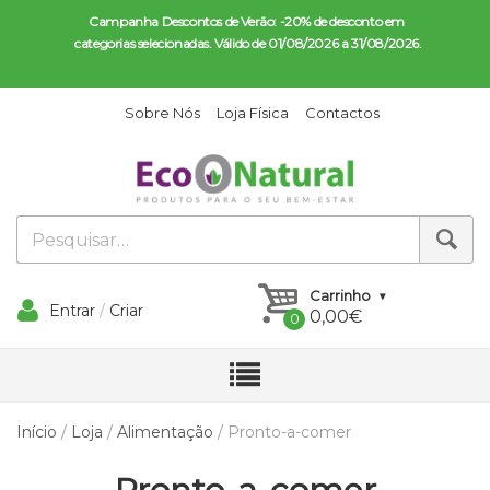
Campanha Descontos de Verão: -20% de desconto em 
categorias selecionadas. Válido de 01/08/2026 a 31/08/2026.
Sobre Nós
Loja Física
Contactos
Carrinho
Entrar
/
Criar
0,00
€
Conta
Início
/
Loja
/
Alimentação
/ Pronto-a-comer