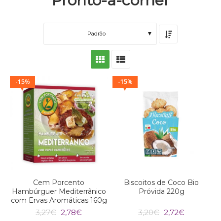
Pronto-a-comer
Padrão
15
15
%
%
Cem Porcento
Biscoitos de Coco Bio
Hambúrguer Mediterrânico
Próvida 220g
com Ervas Aromáticas 160g
O
O
O
O
3,27
€
2,78
€
3,20
€
2,72
€
preço
preço
preço
preço