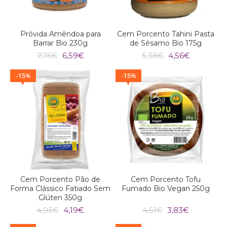
Próvida Amêndoa para
Cem Porcento Tahini Pasta
Barrar Bio 230g
de Sésamo Bio 175g
O
O
O
O
7,76
€
6,59
€
5,38
€
4,56
€
preço
preço
preço
preço
original
atual
original
atual
15
15
%
%
era:
é:
era:
é:
7,76€.
6,59€.
5,38€.
4,56€.
Cem Porcento Pão de
Cem Porcento Tofu
Forma Clássico Fatiado Sem
Fumado Bio Vegan 250g
Glúten 350g
O
O
O
O
4,93
€
4,19
€
4,51
€
3,83
€
preço
preço
preço
preço
original
atual
original
atual