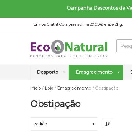
Campanha Descontos de Verã
Envios Grátis! Compras acima 29,99€ e até 2kg.
Desporto
Emagrecimento
Início
/
Loja
/
Emagrecimento
/ Obstipação
A
A
A
A
B
Obstipação
m
u
u
n
l
i
m
m
t
o
n
e
e
i
q
o
n
n
c
u
Padrão
á
t
t
e
e