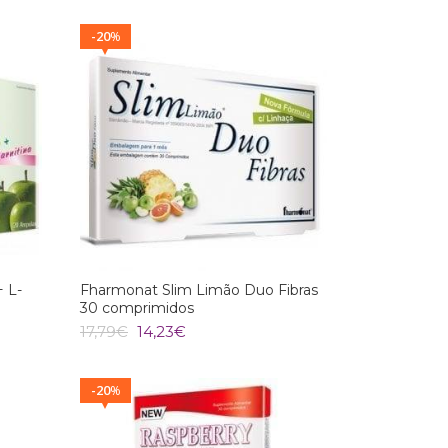
original
atual
era:
é:
20
%
7,52€.
6,01€.
+ L-
Fharmonat Slim Limão Duo Fibras
30 comprimidos
O
O
17,79
€
14,23
€
preço
preço
original
atual
era:
é:
20
%
17,79€.
14,23€.