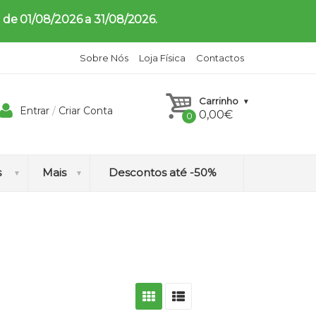
 de 01/08/2026 a 31/08/2026.
Sobre Nós
Loja Física
Contactos
Carrinho
Entrar
/
Criar Conta
0,00
€
s
Mais
Descontos até -50%
H
o
m
e
o
p