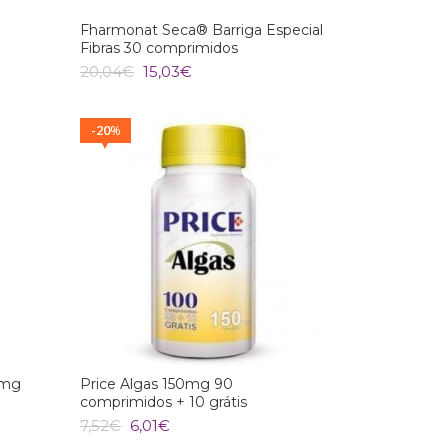
Fharmonat Seca® Barriga Especial
Fibras 30 comprimidos
O
O
20,04
€
15,03
€
preço
preço
original
atual
era:
é:
20
%
20,04€.
15,03€.
0mg
Price Algas 150mg 90
comprimidos + 10 grátis
O
O
7,52
€
6,01
€
preço
preço