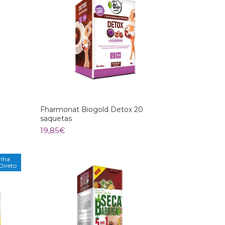
Fharmonat Biogold Detox 20
saquetas
19,85
€
nha
Direto