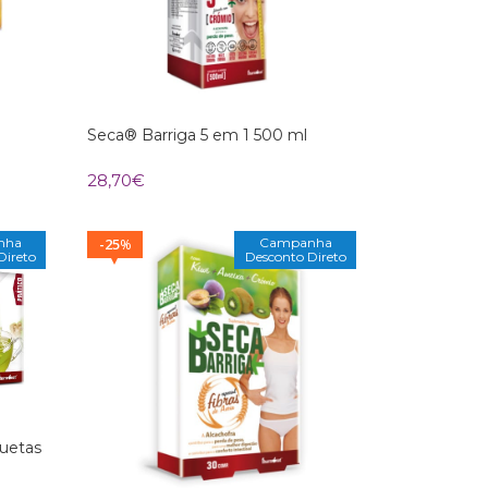
Seca® Barriga 5 em 1 500 ml
28,70
€
nha
25
Campanha
%
Direto
Desconto Direto
quetas