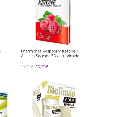
e
Fharmonat Raspberry Ketone +
Cáscara Sagrada 30 comprimidos
O
O
19,52
€
15,62
€
preço
preço
original
atual
era:
é:
19,52€.
15,62€.