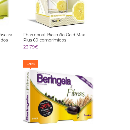
áscara
Fharmonat Biolimão Gold Maxi-
idos
Plus 60 comprimidos
23,79
€
20
%