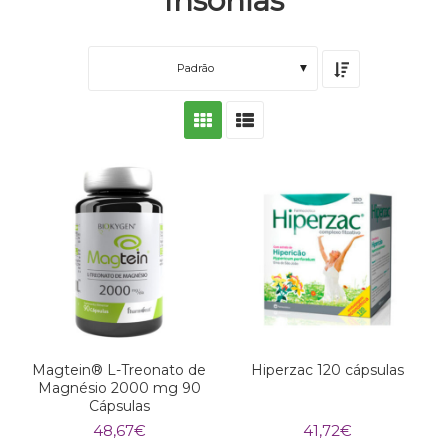
Insónias
Padrão
Magtein® L-Treonato de
Hiperzac 120 cápsulas
Magnésio 2000 mg 90
Cápsulas
48,67
€
41,72
€