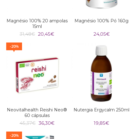
Magnésio 100% 20 ampolas
Magnésio 100% Pó 160g
15ml
O
O
31,48
€
20,45
€
24,05
€
preço
preço
original
atual
20
%
era:
é:
31,48€.
20,45€.
Neovitalhealth Reishi Neo®
Nutergia Ergycalm 250ml
60 cápsulas
O
O
45,37
€
36,30
€
19,85
€
preço
preço
original
atual
20
%
era:
é: