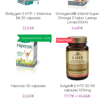
Biokygen 5-HTP + Vitamina
Omegamil® Infantil Super
B6 30 cápsulas
Ómega 3 Sabor Laranja
Limão100ml
22,53
€
24,81
€
Campanha 2un -40%
ESGOTADO
Hiperzac 50 cápsulas
Solgar® 5-HTP 30-90
cápsulas 100mg
Price
22,63
€
17,17
€
–
45,66
€
range:
17,17€