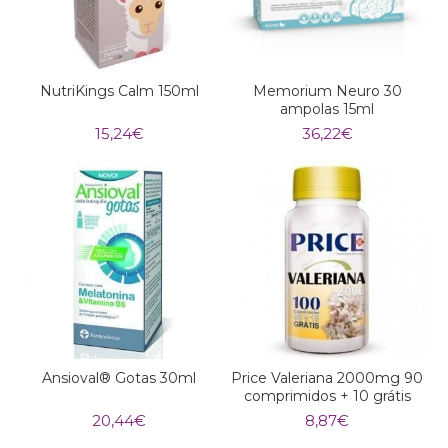
NutriKings Calm 150ml
Memorium Neuro 30
ampolas 15ml
15,24
€
36,22
€
Ansioval® Gotas 30ml
Price Valeriana 2000mg 90
comprimidos + 10 grátis
20,44
€
8,87
€