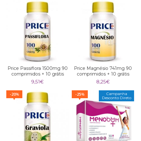
Price Passiflora 1500mg 90
Price Magnésio 741mg 90
comprimidos + 10 grátis
comprimidos + 10 grátis
9,51
€
8,25
€
20
25
Campanha
%
%
Desconto Direto