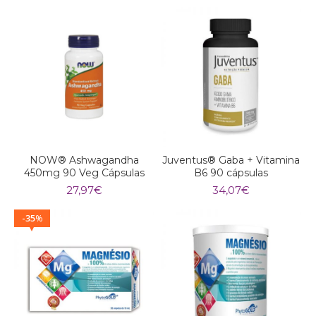
NOW® Ashwagandha
Juventus® Gaba + Vitamina
450mg 90 Veg Cápsulas
B6 90 cápsulas
27,97
€
34,07
€
35
%