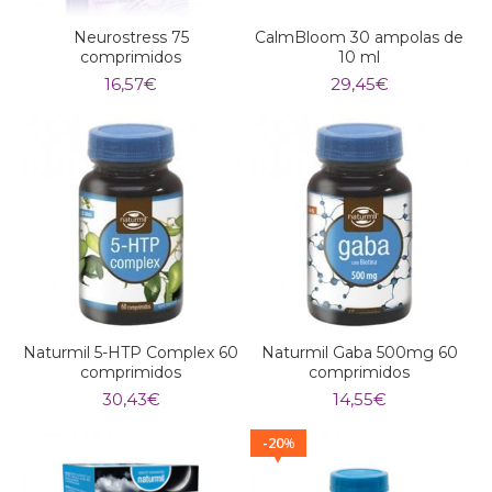
Neurostress 75
CalmBloom 30 ampolas de
comprimidos
10 ml
16,57
€
29,45
€
Naturmil 5-HTP Complex 60
Naturmil Gaba 500mg 60
comprimidos
comprimidos
30,43
€
14,55
€
20
%