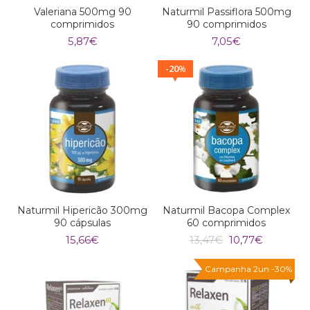
Valeriana 500mg 90
Naturmil Passiflora 500mg
comprimidos
90 comprimidos
5,87
€
7,05
€
20
%
Naturmil Hipericão 300mg
Naturmil Bacopa Complex
90 cápsulas
60 comprimidos
O
O
15,66
€
13,47
€
10,77
€
preço
preço
original
atual
Campanha 2un -30%
era:
é:
13,47€.
10,77€.