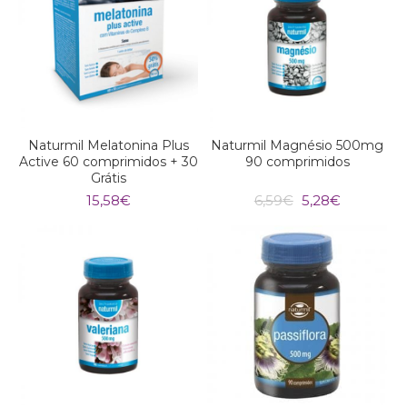
Naturmil Melatonina Plus
Naturmil Magnésio 500mg
Active 60 comprimidos + 30
90 comprimidos
Grátis
O
O
15,58
€
6,59
€
5,28
€
preço
preço
original
atual
era:
é:
6,59€.
5,28€.