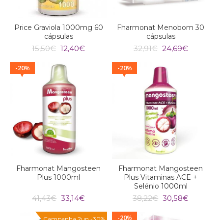
Price Graviola 1000mg 60
Fharmonat Menobom 30
cápsulas
cápsulas
O
O
O
O
15,50
€
12,40
€
32,91
€
24,69
€
preço
preço
preço
preço
original
atual
original
atual
20
20
%
%
era:
é:
era:
é:
15,50€.
12,40€.
32,91€.
24,69€.
Fharmonat Mangosteen
Fharmonat Mangosteen
Plus 1000ml
Plus Vitaminas ACE +
Selénio 1000ml
O
O
O
O
41,43
€
33,14
€
38,22
€
30,58
€
preço
preço
preço
preço
original
atual
original
atual
20
%
Campanha 2un -30%