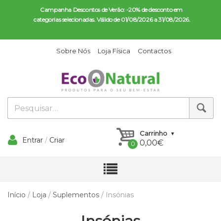
Campanha Descontos de Verão: -20% de desconto em 
categorias selecionadas. Válido de 01/08/2026 a 31/08/2026.
Sobre Nós
Loja Física
Contactos
Carrinho
Entrar
/
Criar
0,00
€
Conta
Início
/
Loja
/
Suplementos
/ Insónias