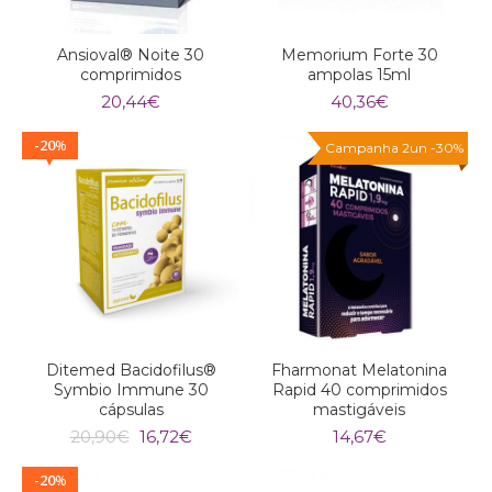
Ansioval® Noite 30
Memorium Forte 30
comprimidos
ampolas 15ml
20,44
€
40,36
€
20
%
Campanha 2un -30%
Ditemed Bacidofilus®
Fharmonat Melatonina
Symbio Immune 30
Rapid 40 comprimidos
cápsulas
mastigáveis
O
O
20,90
€
16,72
€
14,67
€
preço
preço
original
atual
20
%
era:
é: