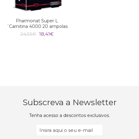
Fharmonat Super L
´Carnitina 4000 20 ampolas
O
O
24,55
€
18,41
€
preço
preço
original
atual
era:
é:
24,55€.
18,41€.
Subscreva a Newsletter
Tenha acesso a descontos exclusivos.
Email
(Obrigatório)