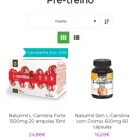
Pré-treino
Padrão
Campanha 2un -20%
Naturmil L-Carnitina Forte
Naturmil Slim L-Carnitina
1500mg 20 ampolas 15ml
com Crómio 600mg 60
cápsulas
24,88
€
16,69
€