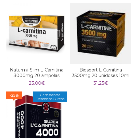
Naturmil Slim L-Carnitina
Biosport L-Carnitina
3000mg 20 ampolas
3500mg 20 unidoses 10ml
23,00
€
31,25
€
25
Campanha
%
Desconto Direto