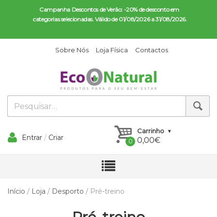
Campanha Descontos de Verão: -20% de desconto em 
categorias selecionadas. Válido de 01/08/2026 a 31/08/2026.
Sobre Nós
Loja Física
Contactos
Carrinho
Entrar
/
Criar
0,00
€
Conta
Início
/
Loja
/
Desporto
/ Pré-treino