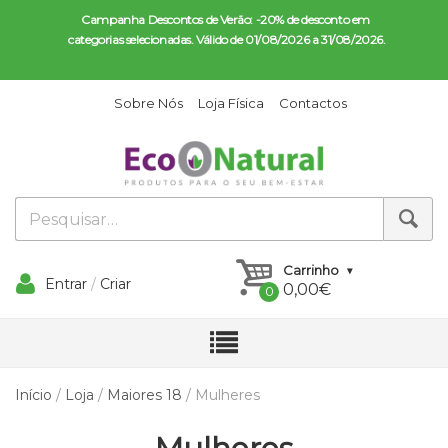
Campanha Descontos de Verão: -20% de desconto em 
categorias selecionadas. Válido de 01/08/2026 a 31/08/2026.
Sobre Nós
Loja Física
Contactos
Carrinho
Entrar
/
Criar
0,00
€
Conta
Início
/
Loja
/
Maiores 18
/ Mulheres