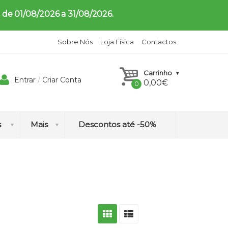
 de 01/08/2026 a 31/08/2026.
Sobre Nós
Loja Física
Contactos
Carrinho
Entrar
/
Criar Conta
0,00
€
s
Mais
Descontos até -50%
H
o
m
e
o
p