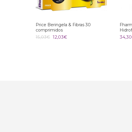
Price Beringela & Fibras 30
Fharm
comprimidos
Hidro
O
O
15,03
€
12,03
€
34,30
preço
preço
original
atual
era:
é:
15,03€.
12,03€.