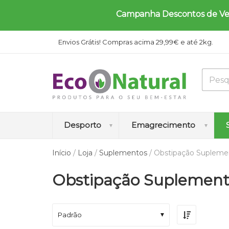
Campanha Descontos de Verã
Envios Grátis! Compras acima 29,99€ e até 2kg.
Desporto
Emagrecimento
Início
/
Loja
/
Suplementos
/ Obstipação Supleme
A
A
A
A
B
Obstipação Suplement
m
u
u
n
l
i
m
m
t
o
n
e
e
i
q
o
n
n
c
u
Padrão
á
t
t
e
e