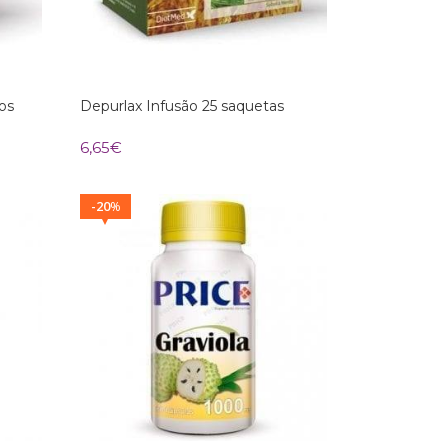
os
Depurlax Infusão 25 saquetas
6,65
€
20
%