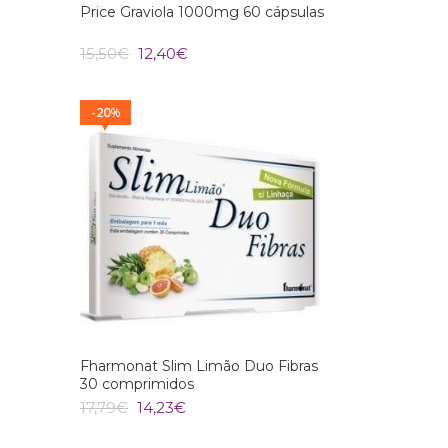
Price Graviola 1000mg 60 cápsulas
O
O
15,50
€
12,40
€
preço
preço
original
atual
era:
é:
20
%
15,50€.
12,40€.
Fharmonat Slim Limão Duo Fibras
30 comprimidos
O
O
17,79
€
14,23
€
preço
preço
original
atual