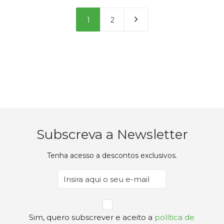
era:
é:
era:
é:
17,84€.
15,17€.
17,84€.
15,17€.
1
2
Subscreva a Newsletter
Tenha acesso a descontos exclusivos.
Email
(Obrigatório)
Privacidade
Sim, quero subscrever e aceito a
política de
(Obrigatório)