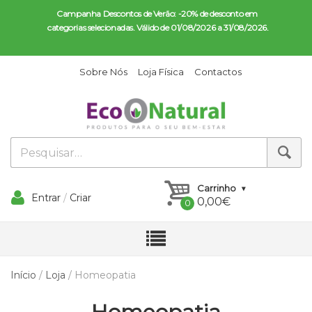
Campanha Descontos de Verão: -20% de desconto em 
categorias selecionadas. Válido de 01/08/2026 a 31/08/2026.
Sobre Nós
Loja Física
Contactos
Carrinho
Entrar
/
Criar
0,00
€
Conta
Início
/
Loja
/ Homeopatia