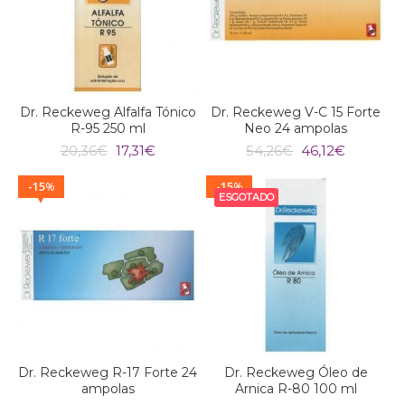
Dr. Reckeweg Alfalfa Tónico
Dr. Reckeweg V-C 15 Forte
R-95 250 ml
Neo 24 ampolas
O
O
O
O
20,36
€
17,31
€
54,26
€
46,12
€
preço
preço
preço
preço
original
atual
original
atual
15
15
%
%
era:
é:
era:
é:
ESGOTADO
20,36€.
17,31€.
54,26€.
46,12€.
Dr. Reckeweg R-17 Forte 24
Dr. Reckeweg Óleo de
ampolas
Arnica R-80 100 ml