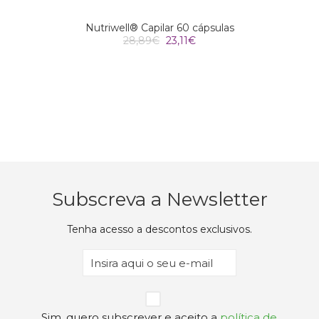
Nutriwell® Capilar 60 cápsulas
O
O
28,89
€
23,11
€
preço
preço
original
atual
era:
é:
28,89€.
23,11€.
Subscreva a Newsletter
Tenha acesso a descontos exclusivos.
Email
(Obrigatório)
Privacidade
Sim, quero subscrever e aceito a
política de
(Obrigatório)