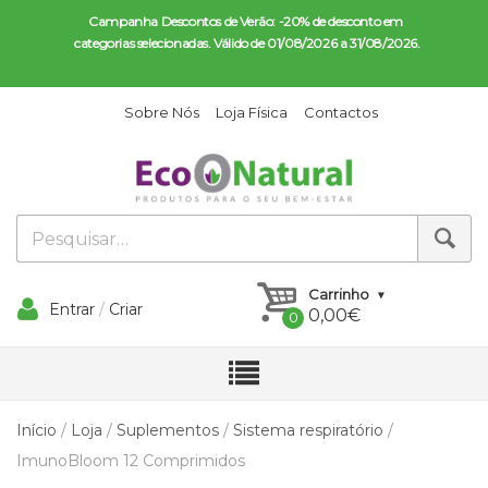
Campanha Descontos de Verão: -20% de desconto em 
categorias selecionadas. Válido de 01/08/2026 a 31/08/2026.
Sobre Nós
Loja Física
Contactos
Carrinho
Entrar
/
Criar
0,00
€
Conta
Início
/
Loja
/
Suplementos
/
Sistema respiratório
/
ImunoBloom 12 Comprimidos