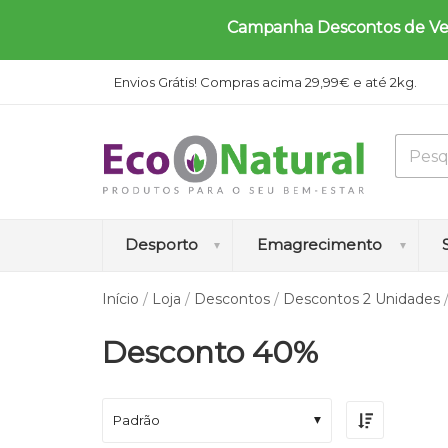
Campanha Descontos de Verã
Envios Grátis! Compras acima 29,99€ e até 2kg.
Desporto
Emagrecimento
Início
/
Loja
/
Descontos
/
Descontos 2 Unidades
A
A
A
A
B
Desconto 40%
m
u
u
n
l
i
m
m
t
o
n
e
e
i
q
o
n
n
c
u
Padrão
á
t
t
e
e