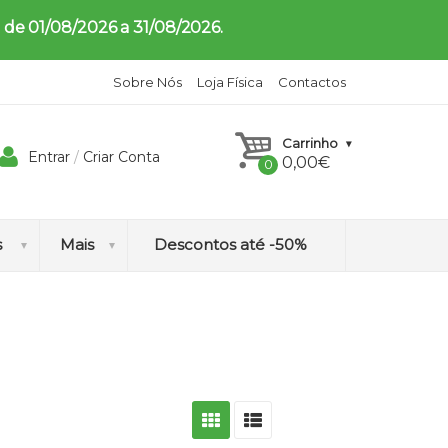
 de 01/08/2026 a 31/08/2026.
Sobre Nós
Loja Física
Contactos
Carrinho
Entrar
/
Criar Conta
0,00
€
s
Mais
Descontos até -50%
H
o
m
e
o
p