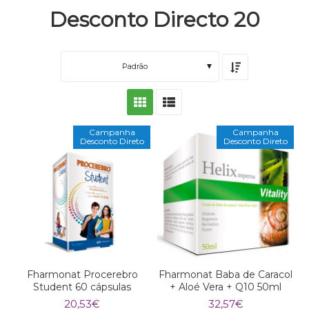
Desconto Directo 20
Padrão
Campanha
Campanha
Desconto Direto
Desconto Direto
Fharmonat Procerebro
Fharmonat Baba de Caracol
Student 60 cápsulas
+ Aloé Vera + Q10 50ml
20,53
€
32,57
€