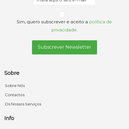
(Obrigatório)
Privacidade
Sim, quero subscrever e aceito a
política de
(Obrigatório)
privacidade
.
Sobre
Sobre Nós
Contactos
Os Nossos Serviços
Info