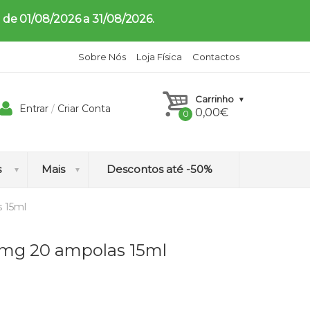
 de 01/08/2026 a 31/08/2026.
Sobre Nós
Loja Física
Contactos
Carrinho
Entrar
/
Criar Conta
0,00
€
s
Mais
Descontos até -50%
s 15ml
H
0mg 20 ampolas 15ml
o
m
e
o
p