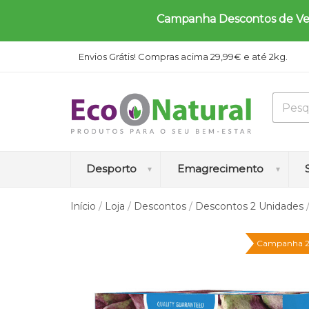
Campanha Descontos de Verã
Envios Grátis! Compras acima 29,99€ e até 2kg.
Desporto
Emagrecimento
Início
/
Loja
/
Descontos
/
Descontos 2 Unidades
A
A
A
A
B
Campanha 2
m
u
u
n
l
i
m
m
t
o
n
e
e
i
q
o
n
n
c
u
á
t
t
e
e