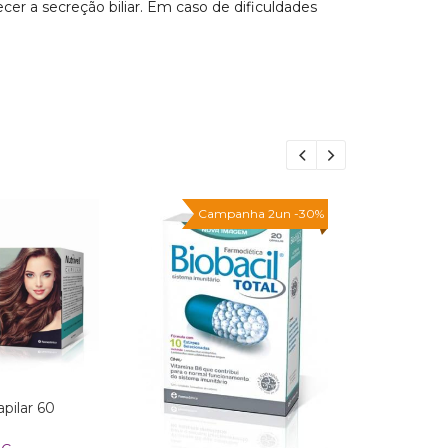
cer a secreção biliar. Em caso de dificuldades
35
%
Campanha 2un -30%
pilar 60
Lucidus® G
ampolas