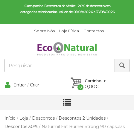
Campanha Descontos de Verão: -20% de desconto em 
categorias selecionadas. Válido de 01/08/2026 a 31/08/2026.
Sobre Nós
Loja Física
Contactos
Carrinho
Entrar
/
Criar
0,00
€
Conta
Início
/
Loja
/
Descontos
/
Descontos 2 Unidades
/
Descontos 30%
/ Naturmil Fat Burner Strong 90 cápsulas