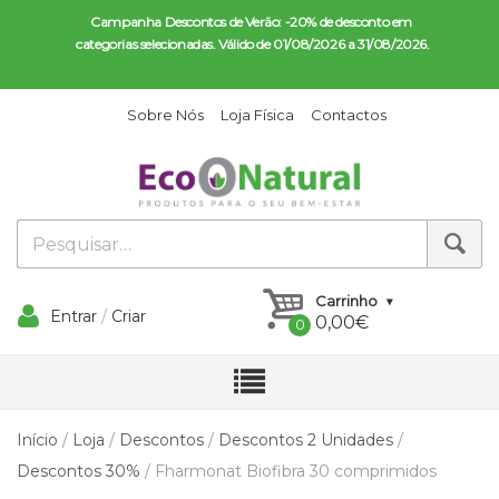
Campanha Descontos de Verão: -20% de desconto em 
categorias selecionadas. Válido de 01/08/2026 a 31/08/2026.
Sobre Nós
Loja Física
Contactos
Carrinho
Entrar
/
Criar
0,00
€
Conta
Início
/
Loja
/
Descontos
/
Descontos 2 Unidades
/
Descontos 30%
/ Fharmonat Biofibra 30 comprimidos