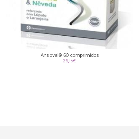
Ansioval® 60 comprimidos
26,15
€