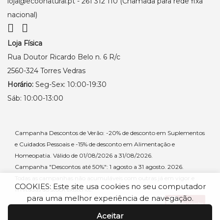
loja@ecoonatural.pt
- 261 312 110 (Chamada para rede fixa
nacional)
Loja Física
Rua Doutor Ricardo Belo n. 6 R/c
2560-324 Torres Vedras
Horário:
Seg-Sex: 10:00-19:30
Sáb: 10:00-13:00
Campanha Descontos de Verão: -20% de desconto em Suplementos
e Cuidados Pessoais e -15% de desconto em Alimentação e
Homeopatia. Válido de 01/08/2026 a 31/08/2026.
Campanha "Descontos até 50%": 1 agosto a 31 agosto. 2026.
Todas as campanhas não acumuláveis com outras já em vigor e
COOKIES: Este site usa cookies no seu computador
limitadas ao stock existente.
para uma melhor experiência de navegação.
Aceitar