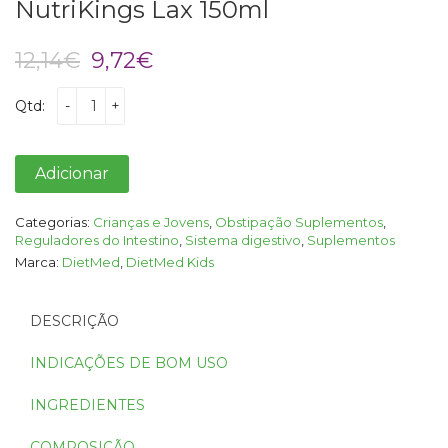
NutriKings Lax 150ml
O
O
12,14
€
9,72
€
preço
preço
original
atual
Qtd:
-
+
era:
é:
12,14€.
9,72€.
Adicionar
Categorias:
Crianças e Jovens
,
Obstipação Suplementos
,
Reguladores do Intestino
,
Sistema digestivo
,
Suplementos
Marca:
DietMed
,
DietMed Kids
DESCRIÇÃO
INDICAÇÕES DE BOM USO
INGREDIENTES
COMPOSIÇÃO