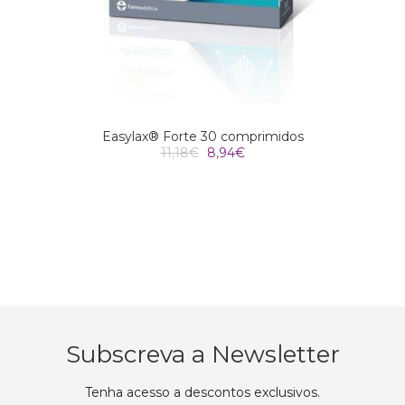
Easylax® Forte 30 comprimidos
O
O
11,18
€
8,94
€
preço
preço
original
atual
era:
é:
11,18€.
8,94€.
Subscreva a Newsletter
Tenha acesso a descontos exclusivos.