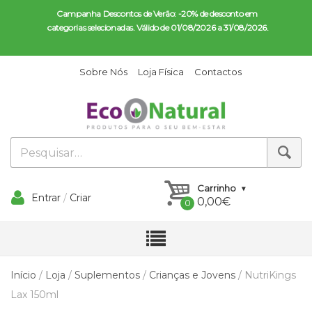
Campanha Descontos de Verão: -20% de desconto em 
categorias selecionadas. Válido de 01/08/2026 a 31/08/2026.
Sobre Nós
Loja Física
Contactos
Carrinho
Entrar
/
Criar
0,00
€
Conta
Início
/
Loja
/
Suplementos
/
Crianças e Jovens
/ NutriKings
Lax 150ml