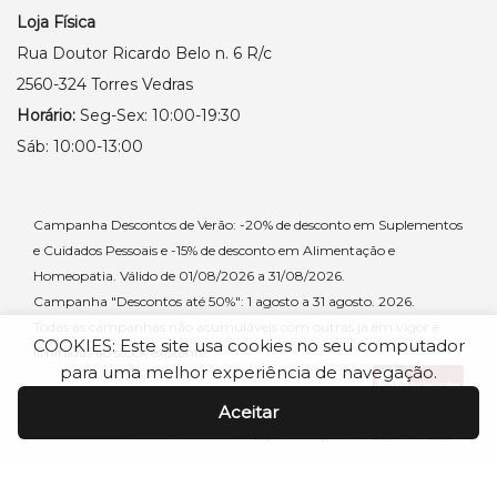
Loja Física
Rua Doutor Ricardo Belo n. 6 R/c
2560-324 Torres Vedras
Horário:
Seg-Sex: 10:00-19:30
Sáb: 10:00-13:00
Campanha Descontos de Verão: -20% de desconto em Suplementos
e Cuidados Pessoais e -15% de desconto em Alimentação e
Homeopatia. Válido de 01/08/2026 a 31/08/2026.
Campanha "Descontos até 50%": 1 agosto a 31 agosto. 2026.
Todas as campanhas não acumuláveis com outras já em vigor e
COOKIES: Este site usa cookies no seu computador
limitadas ao stock existente.
para uma melhor experiência de navegação.
Aceitar
© 2017 - 2025 Ecoonatural. Todos os direitos reservados.